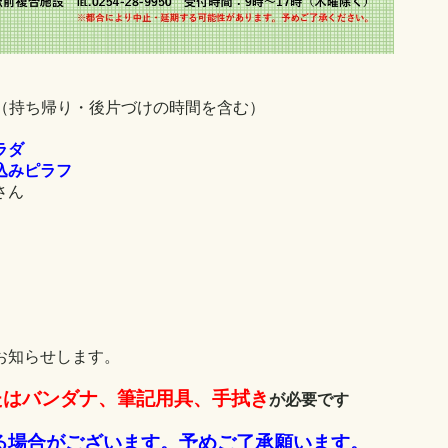
0分（持ち帰り・後片づけの時間を含む）
ラダ
込みピラフ
さん
お知らせします。
たはバンダナ、筆記用具、手拭き
が必要です
る場合がございます。予めご了承願います。