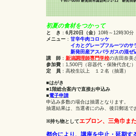
初夏の食材をつかって
と き
：
6月20日（金）
10時～12時3
メニュー
：
甘辛牛肉コロッケ
イカとグレープフルーツのサ
新発田産アスパラガスの混ぜ
講 師
：
新潟調理師専門学校
の吉田奈美
参加費
：1,500円（容器代・保険代含む）
定 員
：高校生以上 １２名（抽選）
■
はがき
■
1階総合案内で直接お申込み
■
電子申請
申込み多数の場合は抽選となります。
抽選結果は、当選者にのみ、後日郵送で
エプロン、三角巾ま
※持ち物として
都合により、講座を中止・延期す