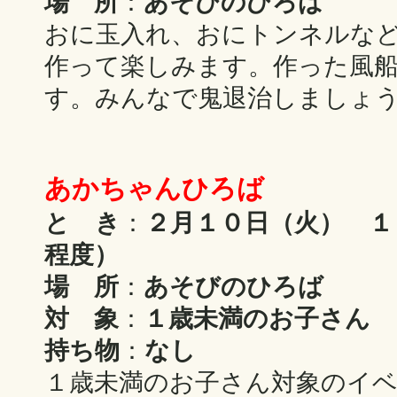
場 所
：
あそびのひろば
おに玉入れ、おにトンネルな
作って楽しみます。作った風
す。みんなで鬼退治しましょ
あかちゃんひろば
と き
：
２月１０日（火） １
程度）
場 所
：
あそびのひろば
対 象
：
１歳未満のお子さん
持ち物
：
なし
１歳未満のお子さん対象のイ